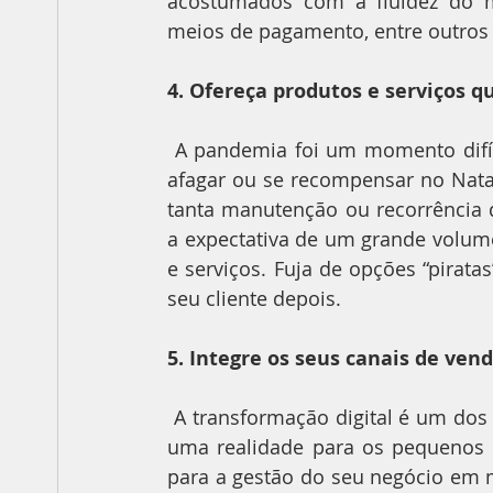
acostumados com a fluidez do mun
meios de pagamento, entre outros 
4. Ofereça produtos e serviços
 A pandemia foi um momento difícil para todos e muitas pessoas vão querer se auto 
afagar ou se recompensar no Natal.
tanta manutenção ou recorrência 
a expectativa de um grande volume
e serviços. Fuja de opções “pirata
seu cliente depois.
5. Integre os seus canais de vend
 A transformação digital é um dos legados da pandemia e o mercado digital tornou-se 
uma realidade para os pequenos n
para a gestão do seu negócio em 