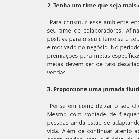
2. Tenha um time que seja mais
 Para construir esse ambiente encantador será preciso dar uma atenção especial ao 
seu time de colaboradores. Afina
positiva para o seu cliente se o s
e motivado no negócio. No período
premiações para metas específica
metas devem ser de fato desafia
vendas.
3. Proporcione uma jornada flui
 Pense em como deixar o seu cliente mais seguro e confortável dentro da sua loja. 
Mesmo com vontade de frequenta
pessoas ainda estão se adaptando
vida. Além de continuar atento a