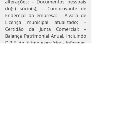
alterações; – Documentos pessoais 
do(s) sócio(s); – Comprovante de 
Endereço da empresa; – Alvará de 
Licença municipal atualizado; – 
Certidão da Junta Comercial; – 
Balança Patrimonial Anual, incluindo 
D.R.E. do último exercício; – Informar, 
por declaração expressa, que se 
enquadra como MEI, ME ou EPP. – 
Informar, de igual modo, que não se 
acha incursa em qualquer dos 
impedimentos legais;
Documentação da Dívida:
Para não haver risco de eventual 
intimação do Fisco (Municipal, 