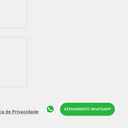
Itaúna
 Cenário
toral
ica de Privacidade