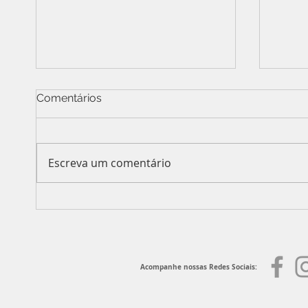
Comentários
Escreva um comentário
Gestão financeira e crédito
Pales
consciente em pauta
reún
no Ed
de a
parti
Acompanhe nossas Redes Sociais: