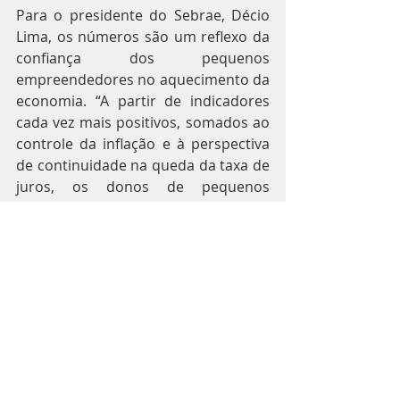
Para o presidente do Sebrae, Décio 
Lima, os números são um reflexo da 
confiança dos pequenos 
empreendedores no aquecimento da 
economia. “A partir de indicadores 
cada vez mais positivos, somados ao 
controle da inflação e à perspectiva 
de continuidade na queda da taxa de 
juros, os donos de pequenos 
negócios estão retomando o 
otimismo. É a confiança de que o país 
é capaz de acelerar o ritmo de 
crescimento que faz os 
empreendedores criarem vagas de 
emprego”, avalia.
Em julho e no acumulado do ano, 
todos os estados e o Distrito Federal 