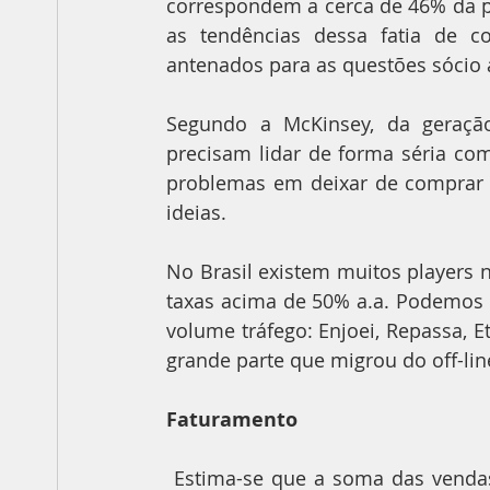
correspondem a cerca de 46% da p
as tendências dessa fatia de c
antenados para as questões sócio 
Segundo a McKinsey, da geração
precisam lidar de forma séria com
problemas em deixar de comprar
ideias.
No Brasil existem muitos players 
taxas acima de 50% a.a. Podemos d
volume tráfego: Enjoei, Repassa, E
grande parte que migrou do off-lin
Faturamento
 Estima-se que a soma das vendas do segmento tenha sido entre R$ 1,1 bilhão e 1,3 