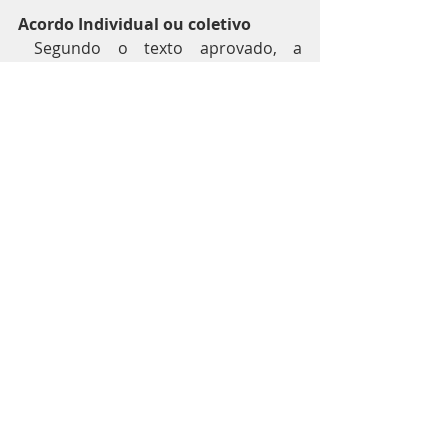
Acordo Individual ou coletivo
 Segundo o texto aprovado, a 
aplicação do acordo individual ou 
coletivo dependerá do valor do 
salário e da receita da empresa.
Empresas médias ou grandes 
(receita bruta maior que R$ 4,8 
milhões em 2019) poderão fazer 
contratos individuais ou coletivos 
para quem ganha até dois salários 
mínimos (R$ 2.090,00).
As micro e pequenas empresas 
(receita bruta até o valor citado) 
poderão firmar acordos individuais 