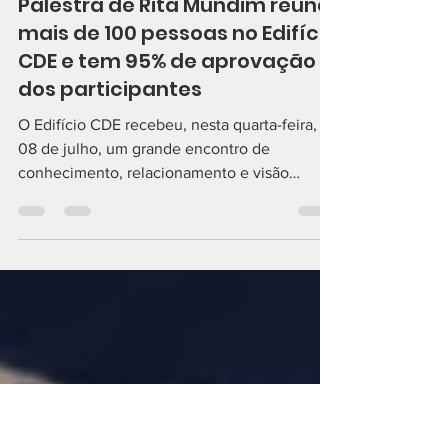
Comunicação ACE Itaúna
9 de jul.
1 min de leitura
Palestra de Rita Mundim reúne
mais de 100 pessoas no Edifício
CDE e tem 95% de aprovação
dos participantes
O Edifício CDE recebeu, nesta quarta-feira,
08 de julho, um grande encontro de
conhecimento, relacionamento e visão
estratégica com a palestra da economista,
professora e comentarista econômica Rita
Mundim. O evento reuniu mais de 100
participantes, entre empresários, lideranças,
associados, parceiros e convidados, em uma
noite marcada por conteúdo de alto nível e