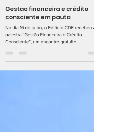
Comunicação ACE Itaúna
20 de jul.
1 min de leitura
Gestão financeira e crédito
consciente em pauta
No dia 16 de julho, o Edifício CDE recebeu a
palestra “Gestão Financeira e Crédito
Consciente”, um encontro gratuito
especialmente voltado aos
Microempreendedores Individuais — MEIs.
Com a participação de Isadora Oliveira,
Cláudio Soares e Micaela Franco, o evento
apresentou orientações importantes sobre
organização financeira, planejamento e uso
consciente do crédito, contribuindo para
decisões mais seguras e para o crescimento
sustentável dos pequenos negócios. A
iniciativa