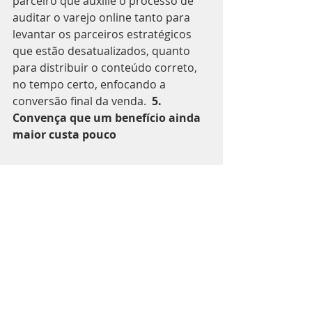
parceiro que auxilie o processo de 
auditar o varejo online tanto para 
levantar os parceiros estratégicos 
que estão desatualizados, quanto 
para distribuir o conteúdo correto, 
no tempo certo, enfocando a 
conversão final da venda.  
5. 
Convença que um benefício ainda 
maior custa pouco
Com o mix de produto 
estrategicamente escolhido, 
posicionado e promovido no 
comércio eletrônico, aplique a 
técnica de similaridade para 
contribuir com a elevação do ticket 
médio da compra.