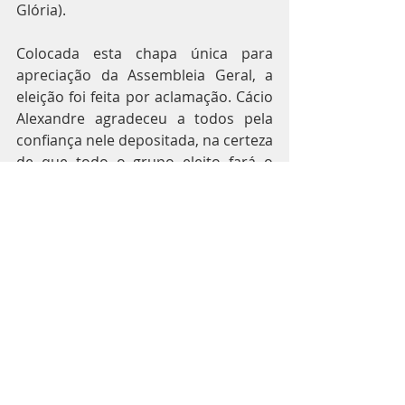
Glória).
Colocada esta chapa única para 
apreciação da Assembleia Geral, a 
eleição foi feita por aclamação. Cácio 
Alexandre agradeceu a todos pela 
confiança nele depositada, na certeza 
de que todo o grupo eleito fará o 
melhor para o desenvolvimento 
constante da entidade, sempre em 
parceria com as demais entidades 
integrantes do CDE.
Posts recentes
Ver tudo